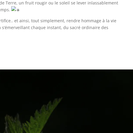
de Terre, un fruit rougir ou le soleil se lever inlassablement
temps.
ifice.. et ainsi, tout simplement, rendre hommage à la vie
n s’émerveillant chaque instant, du sacré ordinaire des