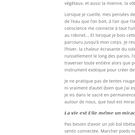
végétaux, et aussi la mienne, la vô
Lorsque je cueille, mes pensées dev
de l’eau que l’on boit, à l’air que 
conscience me connecte à tout l’uni
au robinet.., Et lorsque je bois ce
parcouru jusqu’à mon corps. Je ress
l’hiver, la chaleur écrasante du sole
ruissellement le long des parois, l
traverser toute entière alors que 
instrument exotique pour créer de 
Je ne pratique pas de tentes rouges,
ni vraiment d’autel (bien que j’ai 
je vis dans le sacré en permanence
autour de nous, que tout est mirac
𝙇𝙖 𝙫𝙞𝙚 𝙚𝙨𝙩 𝙀𝙡𝙡𝙚 𝙢𝙚̂𝙢𝙚 𝙪𝙣 𝙢𝙞𝙧𝙖𝙘
Pas besoin d’avoir un joli bol tibét
sentir connectée. Marcher pieds nus