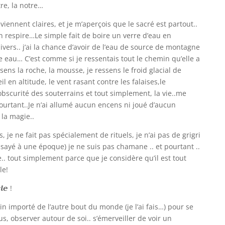
tre, la notre…
iennent claires, et je m’aperçois que le sacré est partout..
l’on respire…Le simple fait de boire un verre d’eau en
vers.. j’ai la chance d’avoir de l’eau de source de montagne
tte eau… C’est comme si je ressentais tout le chemin qu’elle a
ens la roche, la mousse, je ressens le froid glacial de
il en altitude, le vent rasant contre les falaises,le
’obscurité des souterrains et tout simplement, la vie..me
pourtant..Je n’ai allumé aucun encens ni joué d’aucun
la magie..
 je ne fait pas spécialement de rituels, je n’ai pas de grigri
essayé à une époque) je ne suis pas chamane .. et pourtant ..
.. tout simplement parce que je considère qu’il est tout
le!
𝙡𝙚 !
ain importé de l’autre bout du monde (je l’ai fais…) pour se
, observer autour de soi.. s’émerveiller de voir un