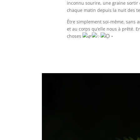
inconnu sourire, une graine sortir 
chaque matin depuis la nuit des 
Être simplement soi-même, sans art
et au corps qu’elle nous à prêté. E
choses
•