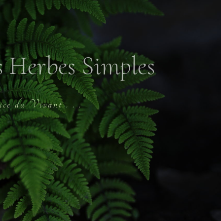
s Herbes Simples
t . . .