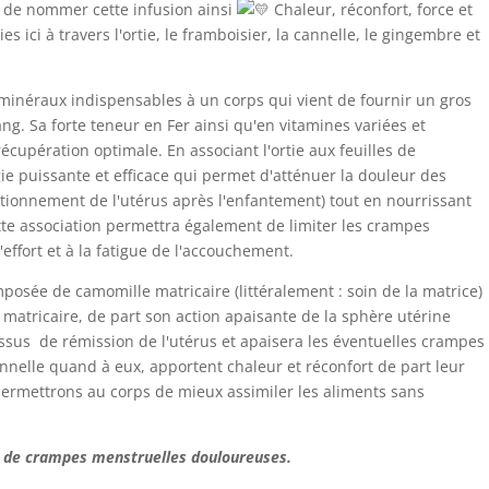
isi de nommer cette infusion ainsi
Chaleur, réconfort, force et
s ici à travers l'ortie, le framboisier, la cannelle, le gingembre et
minéraux indispensables à un corps qui vient de fournir un gros
ng. Sa forte teneur en Fer ainsi qu'en vitamines variées et
récupération optimale. En associant l'ortie aux feuilles de
ie puissante et efficace qui permet d'atténuer la douleur des
sitionnement de l'utérus après l'enfantement) tout en nourrissant
tte association permettra également de limiter les crampes
effort et à la fatigue de l'accouchement.
osée de camomille matricaire (littéralement : soin de la matrice)
 matricaire, de part son action apaisante de la sphère utérine
ssus de rémission de l'utérus et apaisera les éventuelles crampes
annelle quand à eux, apportent chaleur et réconfort de part leur
 permettrons au corps de mieux assimiler les aliments sans
s de crampes menstruelles douloureuses.