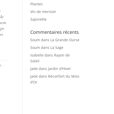
Plantes
e
Vin de merisier
de
Sapinette
ment
rps
Commentaires récents
es
Soum
dans
La Grande Ourse
Soum
dans
La Sage
Isabelle
dans
Rayon de
Soleil
n
,
Jade
dans
Jardin d’Hiver
Jade
dans
Réconfort du Mois
d’Or