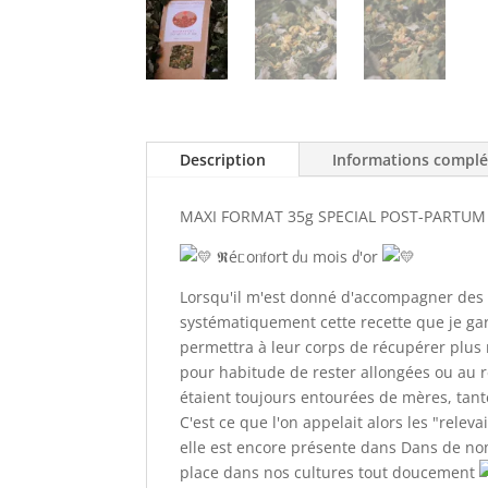
Description
Informations compl
MAXI FORMAT 35g SPECIAL POST-PARTUM 
𝕽éᥴoᥒ𝖿or𝗍 ძᥙ moіs ძ'or
Lorsqu'il m'est donné d'accompagner des
systématiquement cette recette que je gar
permettra à leur corps de récupérer plus 
pour habitude de rester allongées ou au r
étaient toujours entourées de mères, tant
C'est ce que l'on appelait alors les "relev
elle est encore présente dans Dans de no
place dans nos cultures tout doucement