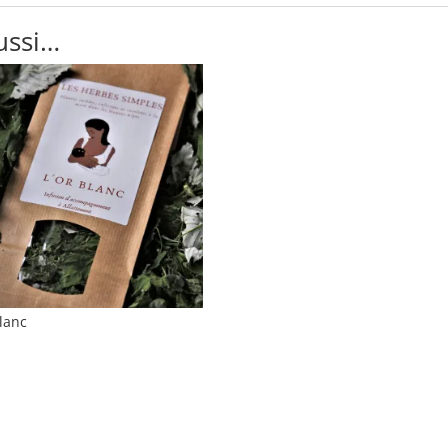
ussi…
Blanc