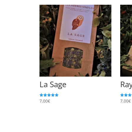
La Sage
Ray
7,00
€
7,00
€
Note
Note
5.00
5.00
sur 5
sur 5