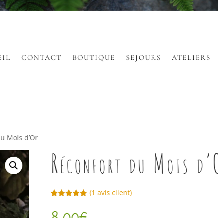
EIL
CONTACT
BOUTIQUE
SEJOURS
ATELIERS
du Mois d’Or
Réconfort du Mois d’
(
1
avis client)
Noté
5.00
8,00
€
sur 5
basé sur